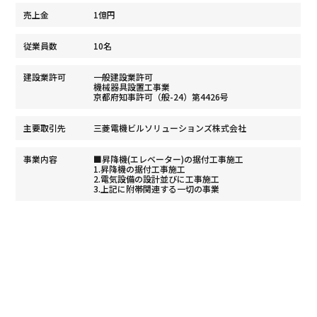
売上金
1億円
従業員数
10名
建設業許可
一般建設業許可
機械器具設置工事業
京都府知事許可（般-24）第4426号
主要取引先
三菱電機ビルソリューションズ株式会社
事業内容
■昇降機(エレベーター)の据付工事施工
1.昇降機の据付工事施工
2.電気設備の設計並びに工事施工
3.上記に附帯関連する一切の事業